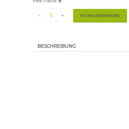
freie Plätze:
8
-
+
IN DEN WARENKORB
BESCHREIBUNG